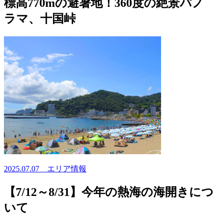
標高770mの避暑地！360度の絶景パノ
ラマ、十国峠
2025.07.07
エリア情報
【7/12～8/31】今年の熱海の海開きにつ
いて