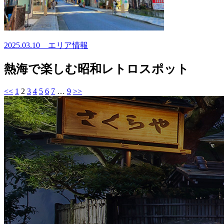
2025.03.10
エリア情報
熱海で楽しむ昭和レトロスポット
<<
1
2
3
4
5
6
7
…
9
>>